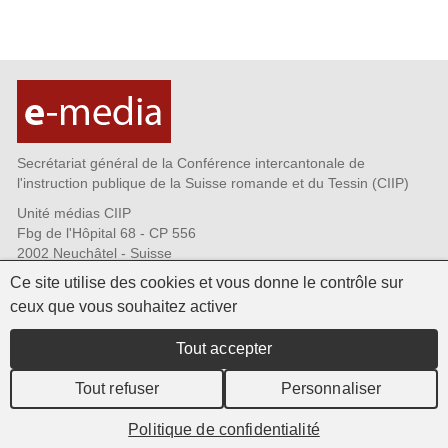
Secrétariat général de la Conférence intercantonale de
l'instruction publique de la Suisse romande et du Tessin (CIIP)
Unité médias CIIP
Fbg de l'Hôpital 68 - CP 556
2002 Neuchâtel - Suisse
Tél. +41 32 889 69 72
Ce site utilise des cookies et vous donne le contrôle sur
Fax +41 32 889 69 73
ceux que vous souhaitez activer
CIIP.emedia@ciip.ch
Qui sommes-nous?
Tout accepter
Infolettres - s'abonner
Commande de matériel
Tout refuser
Personnaliser
Politique de confidentialité