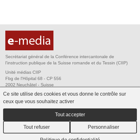
Secrétariat général de la Conférence intercantonale de
l'instruction publique de la Suisse romande et du Tessin (CIIP)
Unité médias CIIP
Fbg de l'Hôpital 68 - CP 556
2002 Neuchâtel - Suisse
Tél. +41 32 889 69 72
Ce site utilise des cookies et vous donne le contrôle sur
Fax +41 32 889 69 73
ceux que vous souhaitez activer
CIIP.emedia@ciip.ch
Qui sommes-nous?
Tout accepter
Infolettres - s'abonner
Commande de matériel
Tout refuser
Personnaliser
Politique de confidentialité