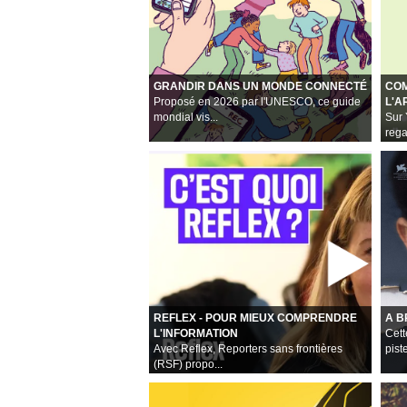
GRANDIR DANS UN MONDE CONNECTÉ
COM
Proposé en 2026 par l'UNESCO, ce guide
L'A
mondial vis...
Sur 
rega
REFLEX - POUR MIEUX COMPRENDRE
A B
L'INFORMATION
Cett
Avec Reflex, Reporters sans frontières
piste
(RSF) propo...